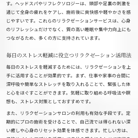
ホットペッパービューティーのリラクゼーショ
す。ヘッドスパやリフレクソロジーは、頭部や足裏の刺激を
ン特集活用術
通じて全身の疲れをケアし、施術後に爽快感や軽やかさを感
リラクゼーションと治療目的マッサージの違い解説
じやすいです。これらのリラクゼーションサービスは、心身
のリフレッシュだけでなく、質の高い睡眠や集中力向上にも
リラクゼーションとマッサージの本質的な違い
つながるため、多くの方に支持されています。
治療目的と癒し目的のリラクゼーション利用法
リラクゼーションは違法なのか正しい知識を解
毎日のストレス軽減に役立つリラクゼーション活用法
説
毎日のストレスを軽減するためには、リラクゼーションを上
資格有無によるリラクゼーションサービスの見
手に活用することが効果的です。まず、仕事や家事の合間に
分け方
深呼吸や簡単なストレッチを取り入れることで、緊張した体
リラクゼーション利用時に知りたい法的ポイン
と心をほぐすことができます。気軽に取り組める呼吸法や瞑
ト
想も、ストレス対策としておすすめです。
リラクゼーション利用前に知っておきたい安全ポイ
また、リラクゼーションサロンの利用も有効な手段です。定
ント
期的にプロの施術を受けることで、自己流では得られない深
リラクゼーション利用前に確認すべき注意点
い癒しや心身のリセット効果を体感できます。忙しい方は、
リラクゼーションで安全に癒されるためのコツ