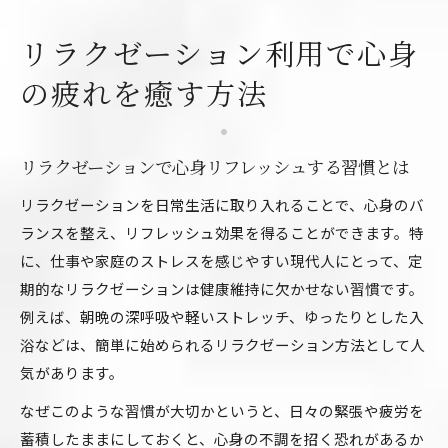
リラクゼーション利用で健康維持を実感するコ
ツ
リラクゼーション利用で心身
リラクゼーション予約のタイミングと選び方の
の疲れを癒す方法
ポイント
安心してリラクゼーションを楽しむための基準
リラクゼーションで心身リフレッシュする習慣とは
安全なリラクゼーションサロン選びの基準を解
説
リラクゼーションを日常生活に取り入れることで、心身のバ
リラクゼーション利用時の注意点と安全対策
ランスを整え、リフレッシュ効果を得ることができます。特
資格や実績で選ぶリラクゼーションの安心感
に、仕事や家庭のストレスを感じやすい現代人にとって、定
期的なリラクゼーションは健康維持に欠かせない習慣です。
口コミや検索サイトで見極めるリラクゼーショ
例えば、朝晩の深呼吸や軽いストレッチ、ゆったりとした入
ン
浴などは、簡単に始められるリラクゼーション方法として人
リラクゼーション利用規約の確認ポイント
気があります。
深い癒しが得られるリラクゼーションの選び方
なぜこのような習慣が大切かというと、日々の緊張や疲労を
心身に合うリラクゼーションサービスの選び方
蓄積したままにしておくと、心身の不調を招く恐れがあるか
リラクゼーションとマッサージの違いを理解す