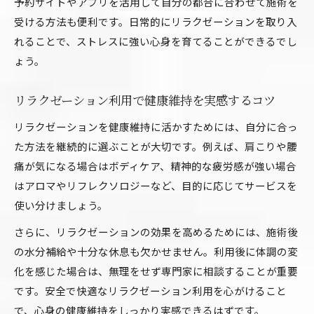
予約サイトやアプリを活用して自分の都合に合わせて施術を
リラクゼーション予約時に役立つ安全チェック
受ける方法も便利です。日常的にリラクゼーションを取り入
項目
れることで、ストレスに強い心身を育てることができるでし
施術後も安心できるリラクゼーションの選択基
ょう。
準
リラクゼーション利用で起こり得る体の変化と
リラクゼーション利用で健康維持を実感するコツ
は
リラクゼーションを健康維持に活かすためには、自分に合っ
た方法を継続的に選ぶことが大切です。例えば、肩こりや腰
痛が気になる場合はボディケア、精神的な疲労感が強い場合
はアロマやリフレクソロジーなど、目的に応じてサービスを
使い分けましょう。
さらに、リラクゼーションの効果を高めるためには、施術後
の水分補給や十分な休息も欠かせません。利用後に体調の変
化を感じた場合は、無理をせず専門家に相談することが重要
です。安全で快適なリラクゼーション利用を心がけること
で、心身の健康維持をしっかり実感できるはずです。