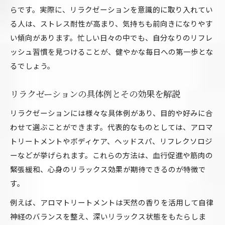
らです。実際に、リラクゼーションを意識的に取り入れてい
る
る人は、ストレス耐性が高まり、気持ちも前向きになりやす
リラクゼーション予約サイト活用のコツ
い傾向があります。忙しい日々の中でも、自分なりのリフレ
ホットペッパービューティーで深い癒しを探す
ッシュ習慣を見つけることが、健やかな毎日への第一歩とな
秘訣
るでしょう。
口コミで選ぶリラクゼーション体験のポイント
ホットペッパービューティー活用で理想のリラクゼ
リラクゼーションの具体例とその効果を解説
ーションを
リラクゼーションには様々な具体例があり、目的や好みに合
ホットペッパービューティーでリラクゼーショ
わせて選ぶことができます。代表的なものとしては、アロマ
ンを探す方法
トリートメントやボディケア、ヘッドスパ、リフレクソロジ
リラクゼーション予約アプリの賢い使い方とコ
ーなどが挙げられます。これらの方法は、血行促進や筋肉の
ツ
緊張緩和、心身のリラックス効果が期待できるのが特徴で
リラクゼーション検索サイトで理想のサロン発
す。
見
例えば、アロマトリートメントは天然の香りを活用して自律
口コミを活用したリラクゼーションの選び方
神経のバランスを整え、深いリラックス状態をもたらしま