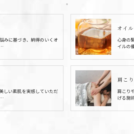
オイル
悩みに基づき、納得のいくオ
心身の
…
イルの
肩こ
美しい素肌を実感していただ
肩こり
…
げる施