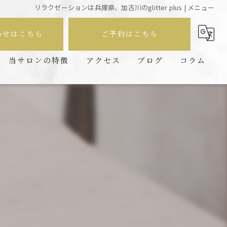
リラクゼーションは兵庫県、加古川のglitter plus | メニュー
わせはこちら
ご予約はこちら
当サロンの特徴
アクセス
ブログ
コラム
もみほぐし
フェイシャル
オイルリンパ
肩こり
オーダーメイド施術