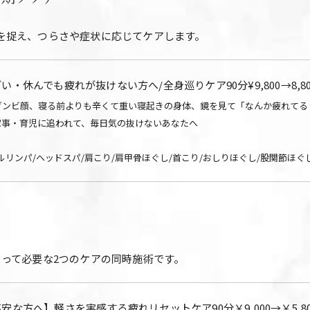
を捉え、つらさや症状に応じてケアします。
い・休んでも疲れが抜けない方へ/全身巡りケア90分¥9,800→8,80
ゾンビ顔、寝る前よりも辛くて重い寝起きの身体、鏡を見て「なんか疲れてる
家事・育児に追われて、毎日気の抜けないあなたへ
ルリンパ/ヘッドスパ/肩こり/肩甲骨ほぐし/首こり/おしりほぐし/股関節ほぐ
って必要な2つのケアの同時施術です。
安な方へ】軽さを実感する疲れリセットケア90分￥9,000→￥5,80