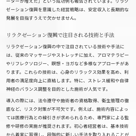
ーターが増えた」という成功例も報告されています。リラク
ゼーション復興を意識した経営戦略は、安定収入と長期的な
発展を目指すうえで欠かせません。
リラクゼーション復興で注目される技術と手法
リラクゼーション復興の中で注目されている技術や手法に
は、従来のマッサージやストレッチに加え、アロマテラピー
やリフレクソロジー、瞑想・ヨガなど多様なアプローチがあ
ります。これらの技術は、心身のリラックス効果を高め、利
用者の満足度向上に直結します。特に、ストレス緩和や自律
神経のバランス調整を目的とした施術が人気です。
導入の際には、法令遵守や施術者の資格取得、衛生管理の徹
底など、リスク対策が不可欠です。例えば、施術内容によっ
ては医療行為との線引きが求められるため、専門家による監
修や研修の実施が推奨されます。初心者経営者は、基本技術
から着実に習得し、段階的に新しい手法を取り入れることが