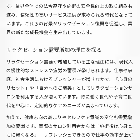
す。業界全体での法令遵守や施術の安全性向上の取り組みも
リラクゼーションと心理的安定の関係性
進み、信頼性の高いサービス提供が求められる時代となって
心理学応用のリラクゼーション活用法
います。これらの背景がリラクゼーション復興を促進し、業
リラクゼーション効果を高める心理的工夫
界の新たな成長機会を生み出しています。
心理学から見たリラクゼーションの重要性
リラクゼーションでは何を重視すべきか再考
リラクゼーション需要増加の理由を探る
リラクゼーションで重要視すべき要素とは
リラクゼーション需要が増加している主な理由には、現代人
リラクゼーション施術の本質を見直す
の慢性的なストレスや疲労の蓄積が挙げられます。仕事や家
リラクゼーションで重視される体験価値
庭、社会生活におけるプレッシャーが増すなかで、「心身の
顧客満足に繋がるリラクゼーション要素
リセット」や「自分へのご褒美」としてリラクゼーションサ
ロンを利用する人が増えています。特に働く世代や子育て世
リラクゼーション選択時のポイントを整理
代を中心に、定期的なケアのニーズが高まっています。
安定経営にはリラクゼーション戦略が必須の理由
リラクゼーション戦略が経営安定を支える
加えて、健康志向の高まりやセルフケア意識の変化も需要増
加の要因です。実際のサロン利用者からは「施術後は心身と
安定経営を実現するリラクゼーション戦略
もに軽くなる」「リフレッシュできるので仕事の効率が上が
リラクゼーション戦略導入のメリット解説