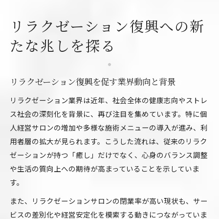
深まるリラクゼーション需要と経営安定化の鍵
リラクゼーション復興への新
リラクゼーション需要の変化と背景を分析
たな兆しを探る
経営安定化に必要なリラクゼーション施策
リラクゼーション需要拡大の要因を解説
リラクゼーションが経営にもたらす効果
リラクゼーション復興を促す業界動向と背景
リラクゼーション需要が高まる現状を把握
リラクゼーション業界は近年、社会全体の健康志向やストレ
サロン復興を目指すならリラクゼーションが強み
ス社会の深刻化を背景に、再び注目を集めています。特に個
リラクゼーション強化がサロン復興の鍵
人経営サロンの増加や多様な施術メニューの導入が進み、利
リラクゼーション施術で差別化を図る方法
用者層の拡大が見られます。こうした流れは、従来のリラク
サロン復興にはリラクゼーションが有効
ゼーションが持つ「癒し」だけでなく、心身のバランス調整
リラクゼーション強みを活かす経営戦略
や生活の質向上への期待が高まっていることを示していま
す。
サロン復興に必要なリラクゼーション要素
心理学から見るリラクゼーション効果の活用術
また、リラクゼーションサロンの閉業率が高い現状も、サー
心理学視点でリラクゼーション効果を解説
ビスの差別化や経営安定化を模索する動きにつながっていま