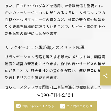
また、口コミやブログなどを活用した情報発信も重要です。
台北のマッサージサロンに見られるように、女性スタッフの
在籍や足つぼマッサージの導入など、顧客の安心感や興味を
引く要素を積極的に取り入れることで、リピート率の向上や
新規顧客の獲得につながります。
リラクゼーション戦略導入のメリット解説
リラクゼーション戦略を導入する最大のメリットは、顧客満
足度と経営の安定化にあります。施術の質やサービスの幅が
広がることで、競合他社との差別化が図れ、価格競争に巻き
込まれるリスクも低減できます。
さらに、スタッフの専門性向上や法令遵守の徹底によって、
長期的な信頼関係を構築できる点も見逃せません。実際に、
090-7114-2324
リラクゼーションマッサージの目的や心理的効果を顧客に丁
お問い合わせはこちら
ご予約はこちら
寧に伝えることで、リピーター獲得や紹介による新規顧客増