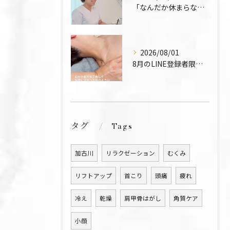
「なんだか休まらなくて」
2026/08/01
8月のLINE登録者限定メニュー🍉
タグ
Tags
加古川
リラクゼーション
むくみ
リフトアップ
首こり
頭痛
疲れ
冷え
乾燥
肩甲骨はがし
角質ケア
小顔